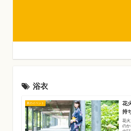
浴衣
花
夏のイベント
持
花火
のか
の記