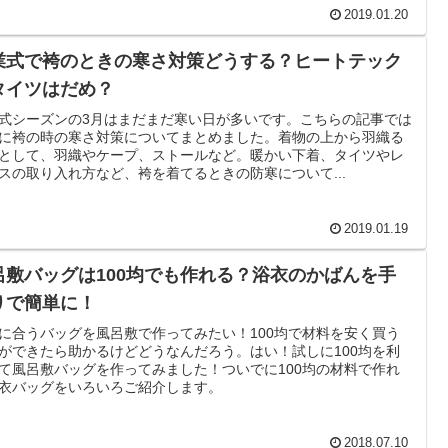
2019.01.20
業式で袴のときの寒さ対策どうする？ヒートテック
タイツはだめ？
式シーズンの3月はまだまだ寒い日が多いです。こちらの記事では
に袴の時の寒さ対策についてまとめました。着物の上から羽織る
として、羽織やケープ、ストールなど。暖かい下着、タイツやレ
スの取り入れ方など、袴を着てるときの防寒について...
2019.01.19
呂敷バッグは100均でも作れる？浴衣のかばんを手
りで簡単に！
に合うバッグを風呂敷で作ってみたい！100均で材料を安く買う
ができたら助かるけどどうなんだろう。はい！試しに100均を利
て風呂敷バッグを作ってみました！ついでに100均の材料で作れ
衣バッグをいろいろご紹介します。
2018.07.10