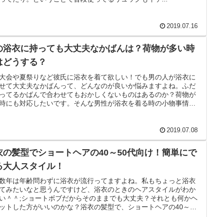
2019.07.16
の浴衣に持っても大丈夫なかばんは？荷物が多い時
はどうする？
大会や夏祭りなど彼氏に浴衣を着て欲しい！でも男の人が浴衣に
せて大丈夫なかばんって、どんなのが良いか悩みますよね。ふだ
ってるかばんで合わせてもおかしくないものはあるのか？荷物が
時にも対応したいです。そんな男性が浴衣を着る時の小物事情を
めてみました♪
2019.07.08
衣の髪型でショートヘアの40～50代向け！簡単にで
る大人スタイル！
数年は年齢問わずに浴衣が流行ってますよね。私もちょっと浴衣
てみたいなと思うんですけど、浴衣のときのヘアスタイルがわか
い＾＾;ショートボブだからそのままでも大丈夫？それとも何かヘ
ットした方がいいのかな？浴衣の髪型で、ショートヘアの40～50
けに簡単にできそうな大人スタイルな髪型を探してみました♪