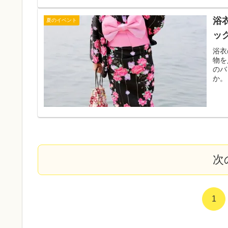
浴
夏のイベント
ッ
浴衣
物を
のバ
か。
次
1