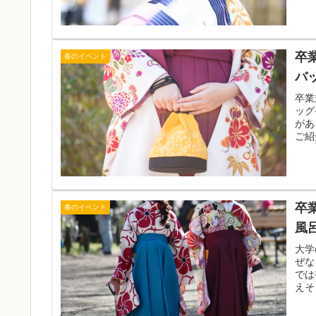
卒
春のイベント
バ
卒業
ッグ
があ
ご紹
卒
春のイベント
風
大学
ぜな
では
えそ