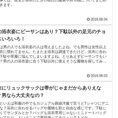
きます。
2019.08.04
の浴衣姿にビーサンはあり？下駄以外の足元のチョ
スいろいろ！
は男の人でも浴衣姿の人は増えましたよね。でも男性は女性以上
衣に慣れてません。たまたま浴衣は調達できたけど、浴衣に合わ
下駄や草履に悩んでしまいますよね。とりあえずビーサンでもい
？男の人の浴衣姿に合う下駄以外に使えそうな履物を探してみま
♪
2019.08.03
衣にリュックサックは帯がじゃまだからありえな
？男なら大丈夫なの？
といえば和服の中でもカジュアル路線洋服で言うとTシャツにデニ
な？浴衣に合わせるバッグや履物も割と自由な感じです。下駄じ
くてサンダルとか？バッグも浴衣専用じゃないミニトートバッグ
ってたり。ということで普段使ってるリュックもイケ...