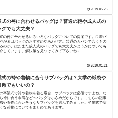
2019.05.26
業式の袴に合わせるバッグは？普通の鞄や成人式の
ッグでも大丈夫？
式の袴に合わせるいろいろなバッグについての提案です。巾着バ
やがま口バッグのおすすめやあわせ方。普通のカバンで合うもの
るのか、はたまた成人式のバッグでも大丈夫かどうかについても
介しています。解決策を見つけてみて下さいね♪
2019.01.21
業式の袴や着物に合うサブバッグは？大学の紙袋や
呂敷でもいいの？
の卒業式で袴や着物を着る場合、サブバッグは必須ですよね。な
ら袴に合う巾着などのバッグは小さめだからです。こちらの記事
袴や着物に合いそうなサブバッグを選んでみました。卒業式で増
うな荷物についてもまとめてあります。