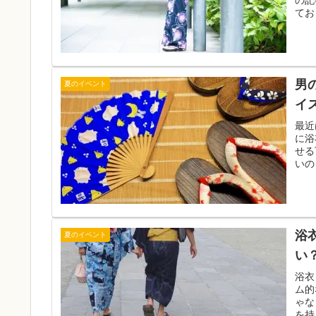
てお
男
夏のイベント
イ
最近
に浴
せる
いの
した
浴
夏のイベント
い
浴衣
ム的
ゃな
を持