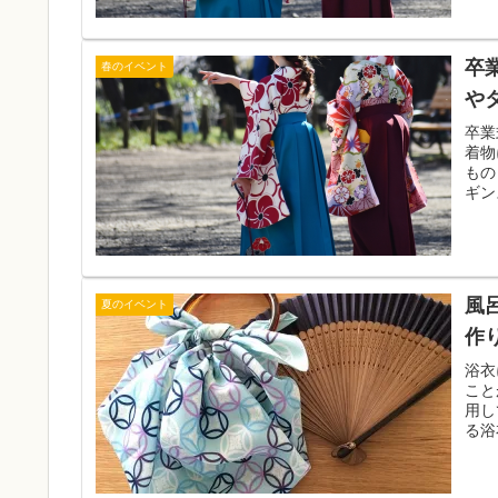
卒
春のイベント
や
卒業
着物
もの
ギン
風
夏のイベント
作
浴衣
こと
用し
る浴