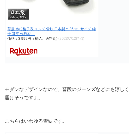
草履 市松格子表 メンズ 雪駄 日本製 〜26cmLサイズ 紳
士 甚平 作務衣 …
価格：3,999円（税込、送料別)
(2023/7/12時点)
モダンなデザインなので、普段のジーンズなどにも涼しく
履けそうですよ。
こちらはいわゆる雪駄です。