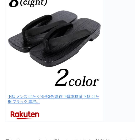
下駄 メンズ げた ゲタ全2色 新作 下駄本格派 下駄 げた
桐 ブラック 黒浴…