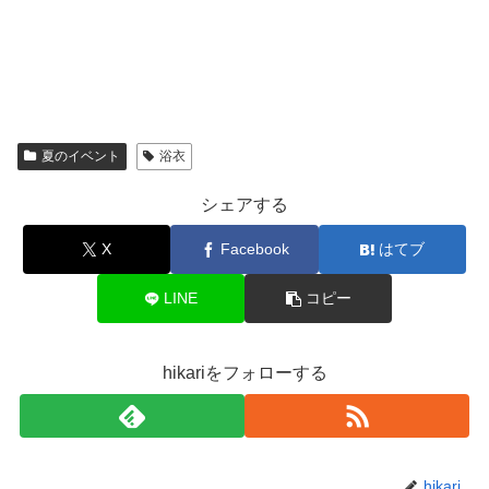
夏のイベント
浴衣
シェアする
X
Facebook
はてブ
LINE
コピー
hikariをフォローする
hikari