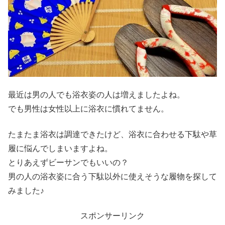
最近は男の人でも浴衣姿の人は増えましたよね。
でも男性は女性以上に浴衣に慣れてません。
たまたま浴衣は調達できたけど、浴衣に合わせる下駄や草
履に悩んでしまいますよね。
とりあえずビーサンでもいいの？
男の人の浴衣姿に合う下駄以外に使えそうな履物を探して
みました♪
スポンサーリンク