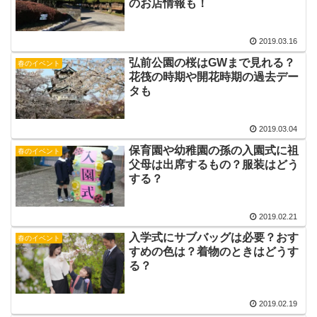
のお店情報も！
2019.03.16
弘前公園の桜はGWまで見れる？
春のイベント
花筏の時期や開花時期の過去デー
タも
2019.03.04
保育園や幼稚園の孫の入園式に祖
春のイベント
父母は出席するもの？服装はどう
する？
2019.02.21
入学式にサブバッグは必要？おす
春のイベント
すめの色は？着物のときはどうす
る？
2019.02.19