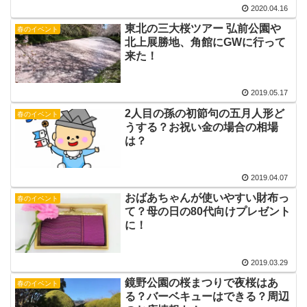
2020.04.16
東北の三大桜ツアー 弘前公園や
春のイベント
北上展勝地、角館にGWに行って
来た！
2019.05.17
2人目の孫の初節句の五月人形ど
春のイベント
うする？お祝い金の場合の相場
は？
2019.04.07
おばあちゃんが使いやすい財布っ
春のイベント
て？母の日の80代向けプレゼント
に！
2019.03.29
鏡野公園の桜まつりで夜桜はあ
春のイベント
る？バーベキューはできる？周辺