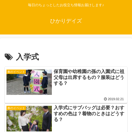
毎日のちょっとしたお役立ち情報お届けします♪
ひかりデイズ
入学式
保育園や幼稚園の孫の入園式に祖
春のイベント
父母は出席するもの？服装はどう
する？
2019.02.21
入学式にサブバッグは必要？おす
春のイベント
すめの色は？着物のときはどうす
る？