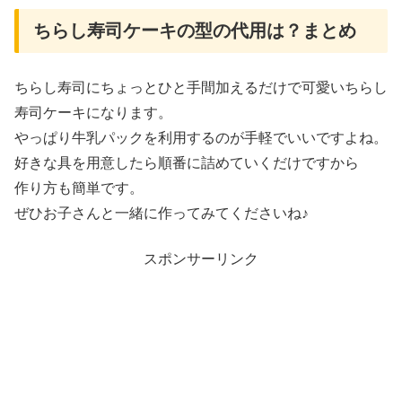
ちらし寿司ケーキの型の代用は？まとめ
ちらし寿司にちょっとひと手間加えるだけで可愛いちらし
寿司ケーキになります。
やっぱり牛乳パックを利用するのが手軽でいいですよね。
好きな具を用意したら順番に詰めていくだけですから
作り方も簡単です。
ぜひお子さんと一緒に作ってみてくださいね♪
スポンサーリンク