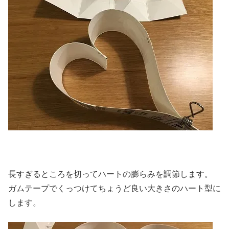
長すぎるところを切ってハートの膨らみを調節します。
ガムテープでくっつけてちょうど良い大きさのハート型に
します。