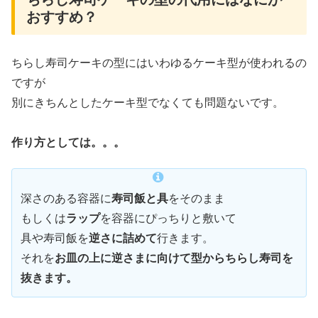
おすすめ？
ちらし寿司ケーキの型にはいわゆるケーキ型が使われるの
ですが
別にきちんとしたケーキ型でなくても問題ないです。
作り方としては。。。
深さのある容器に
寿司飯と具
をそのまま
もしくは
ラップ
を容器にぴっちりと敷いて
具や寿司飯を
逆さに詰めて
行きます。
それを
お皿の上に逆さまに向けて型からちらし寿司を
抜きます。