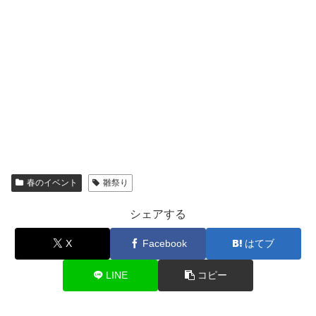
春のイベント
雛祭り
シェアする
X
Facebook
はてブ
LINE
コピー