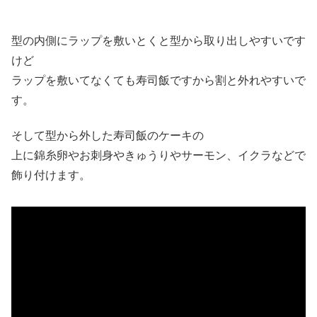
型の内側にラップを敷いとくと型から取り出しやすいです
けど
ラップを敷いてなくても寿司飯ですから割と外れやすいで
す。
そして型から外した寿司飯のケーキの
上に錦糸卵やお刺身やきゅうりやサーモン、イクラなどで
飾り付けます。