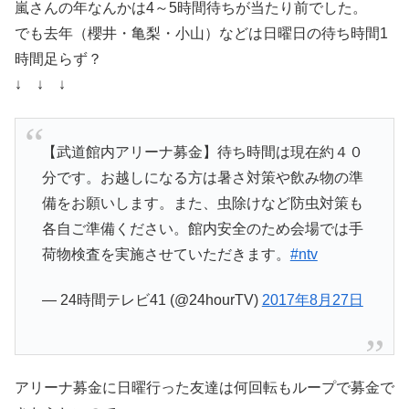
嵐さんの年なんかは4～5時間待ちが当たり前でした。
でも去年（櫻井・亀梨・小山）などは日曜日の待ち時間1
時間足らず？
↓ ↓ ↓
【武道館内アリーナ募金】待ち時間は現在約４０
分です。お越しになる方は暑さ対策や飲み物の準
備をお願いします。また、虫除けなど防虫対策も
各自ご準備ください。館内安全のため会場では手
荷物検査を実施させていただきます。
#ntv
— 24時間テレビ41 (@24hourTV)
2017年8月27日
アリーナ募金に日曜行った友達は何回転もループで募金で