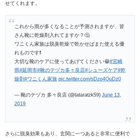
せてくれます。
これから雨が多くなることが予測されますが、皆
さん靴に乾燥剤入れてますか？🤔
ワニくん家族は脱臭乾燥で乾かせばまた使える優
れものです❗️
大切な靴のケアに使ってあげてください😁
#宮崎
県
#延岡市
#靴のテヅカ多々良店
#シューズケア
#乾
燥剤
#ワニくん家族
pic.twitter.com/sDzo4QuDz0
— 靴のテヅカ 多々良店 (@tataratzk59)
June 13,
2019
さらに脱臭効果もあり、玄関に一つあると非常に便利で