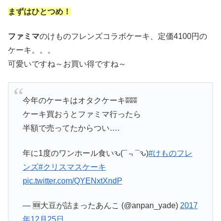
まずはひとつめ！
ファミマ
のけものフレンズコラボケーキ、定価4100円の
ケーキ。。。
可愛いですね～お買い得ですね～
今年のケーキはオタクケーキʬʬʬ
ケーキ買おうとファミマ行ったら
半額で売ってたからつい….
年に1度のワンホール食いԅ(¯﹃¯ԅ)
#けものフレ
ンズ
#クリスマスケーキ
pic.twitter.com/QYENxtXndP
— 🆕大豆が詰まったあんこ (@anpan_yade)
2017
年12月25日