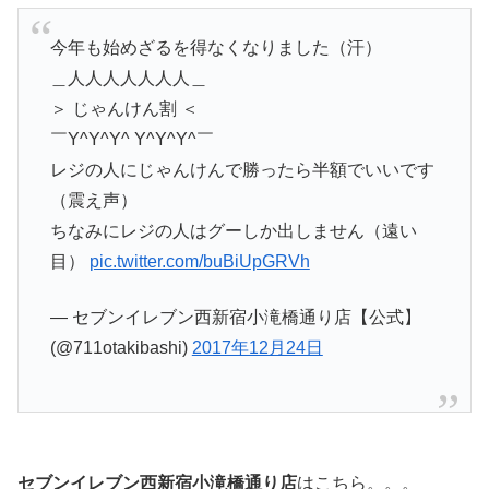
今年も始めざるを得なくなりました（汗）
＿人人人人人人人＿
＞ じゃんけん割 ＜
￣Y^Y^Y^ Y^Y^Y^￣
レジの人にじゃんけんで勝ったら半額でいいです
（震え声）
ちなみにレジの人はグーしか出しません（遠い
目）
pic.twitter.com/buBiUpGRVh
— セブンイレブン西新宿小滝橋通り店【公式】
(@711otakibashi)
2017年12月24日
セブンイレブン西新宿小滝橋通り店
はこちら。。。