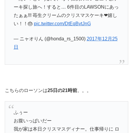
ーキ探し旅へ！すると… 6件目のLAWSONにあっ
たぁぁ!!! 苺生クリームのクリスマスケーキ❤嬉し
い！！🎂
pic.twitter.com/DtEqBvtJnG
— ニャオりん (@honda_rs_1500)
2017年12月25
日
こちらのローソンは
25日の21時前
。。。
ふぅー
お腹いっぱいだー
我が家は本日クリスマスディナー。仕事帰りに ロ