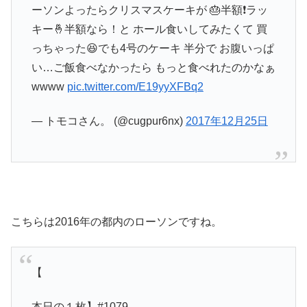
ーソンよったらクリスマスケーキが 🎂半額❗️ラッ
キー🤞半額なら！と ホール食いしてみたくて 買
っちゃった😆でも4号のケーキ 半分で お腹いっぱ
い…ご飯食べなかったら もっと食べれたのかなぁ
wwww
pic.twitter.com/E19yyXFBq2
— トモコさん。 (@cugpur6nx)
2017年12月25日
こちらは2016年の都内のローソンですね。
【
本日の１枚】#1079