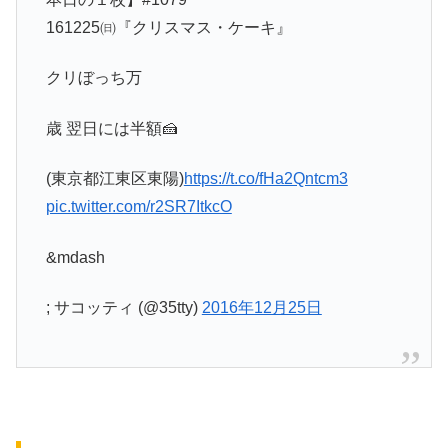
161225㈰『クリスマス・ケーキ』
クリぼっち万
歳 翌日には半額🍰
(東京都江東区東陽)
https://t.co/fHa2Qntcm3
pic.twitter.com/r2SR7ItkcO
&mdash
; サコッティ (@35tty)
2016年12月25日