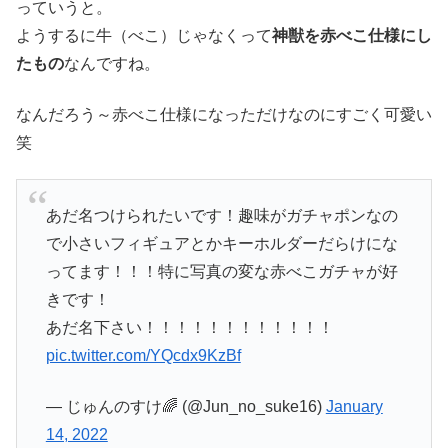
っていうと。
ようするに牛（べこ）じゃなくって
神獣を赤べこ仕様にし
たもの
なんですね。
なんだろう～赤べこ仕様になっただけなのにすごく可愛い
笑
あだ名つけられたいです！趣味がガチャポンなの
で小さいフィギュアとかキーホルダーだらけにな
ってます！！！特に写真の変な赤べこガチャが好
きです！
あだ名下さい！！！！！！！！！！！！
pic.twitter.com/YQcdx9KzBf
— じゅんのすけ🌈 (@Jun_no_suke16)
January
14, 2022