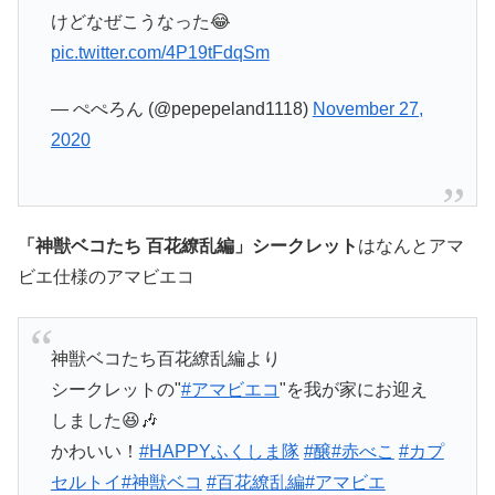
けどなぜこうなった😂
pic.twitter.com/4P19tFdqSm
— ぺぺろん (@pepepeland1118)
November 27,
2020
「神獣ベコたち 百花繚乱編」シークレット
はなんとアマ
ビエ仕様のアマビエコ
神獣ベコたち百花繚乱編より
シークレットの"
#アマビエコ
"を我が家にお迎え
しました😆🎶
かわいい！
#HAPPYふくしま隊
#醸
#赤べこ
#カプ
セルトイ
#神獣ベコ
#百花繚乱編
#アマビエ