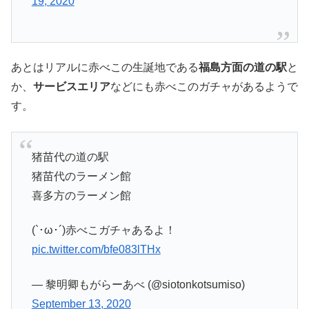
19, 2020
あとはリアルに赤べこの生誕地である
福島方面の道の駅
と
か、
サービスエリア
などにも赤べこのガチャがあるようで
す。
猪苗代の道の駅
猪苗代のラーメン館
喜多方のラーメン館
(`･ω･´)赤べこガチャあるよ！
pic.twitter.com/bfe083lTHx
— 黎明卿もがらーあべ (@siotonkotsumiso)
September 13, 2020