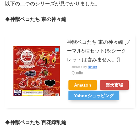
以下の二つのシリーズが見つかりました。
◆
神獣ベコたち 東の神々編
神獣ベコたち 東の神々編 [ノ
ーマル5種セット(※シーク
レットは含みません。)]
created by
Rinker
Qualia
Amazon
楽天市場
Yahooショッピング
◆
神獣ベコたち 百花繚乱編