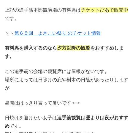
上記の追手筋本部競演場の有料席は
チケットぴあで販売中
です。
＞＞
第６５回 よさこい祭り のチケット情報
有料席を購入するのなら
夕方以降の観覧
をおすすめしま
す。
この追手筋の会場の観覧席には屋根がないです。
場所によっては日除けの庇や樹木の日陰があったりします
が
昼間ははっきり言って暑いです＞＜
日焼けを避けたい女子は
追手筋観覧は昼よりは夜がおすす
め
です。